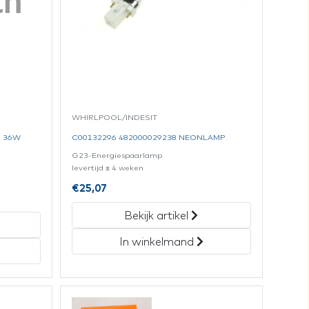
WHIRLPOOL/INDESIT
0 36W
C00132296 482000029238 NEONLAMP
G23-Energiespaarlamp
levertijd ± 4 weken
€
25,07
Bekijk artikel
In winkelmand