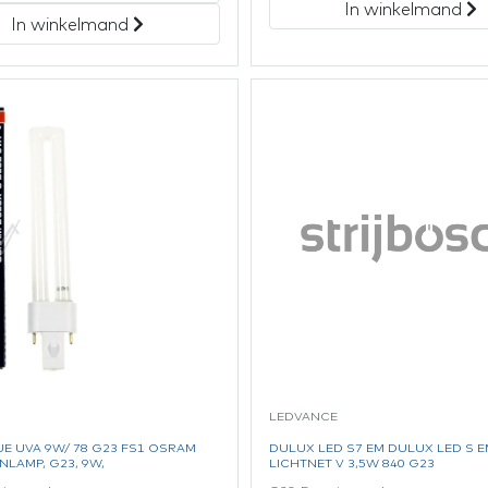
In winkelmand
In winkelmand
LEDVANCE
UE UVA 9W/ 78 G23 FS1 OSRAM
DULUX LED S7 EM DULUX LED S E
LAMP, G23, 9W,
LICHTNET V 3,5W 840 G23