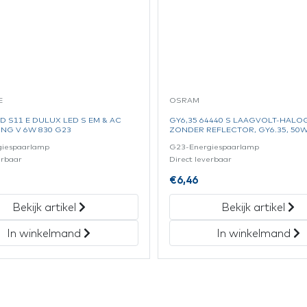
E
OSRAM
D S11 E DULUX LED S EM & AC
GY6,35 64440 S LAAGVOLT-HAL
NG V 6W 830 G23
ZONDER REFLECTOR, GY6.35, 50W
giespaarlamp
G23-Energiespaarlamp
erbaar
Direct leverbaar
€
6,46
Bekijk artikel
Bekijk artikel
In winkelmand
In winkelmand