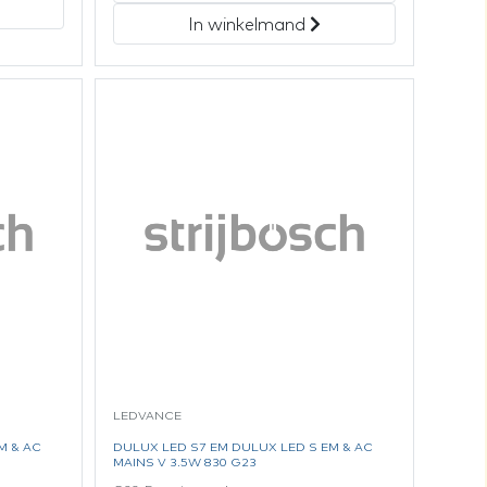
In winkelmand
LEDVANCE
M & AC
DULUX LED S7 EM DULUX LED S EM & AC
MAINS V 3.5W 830 G23