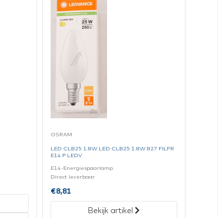
OSRAM
LED CLB25 1.8W LED CLB25 1.8W 827 FILFR
E14 P LEDV
E14-Energiespaarlamp
Direct leverbaar
€
8,81
Bekijk artikel