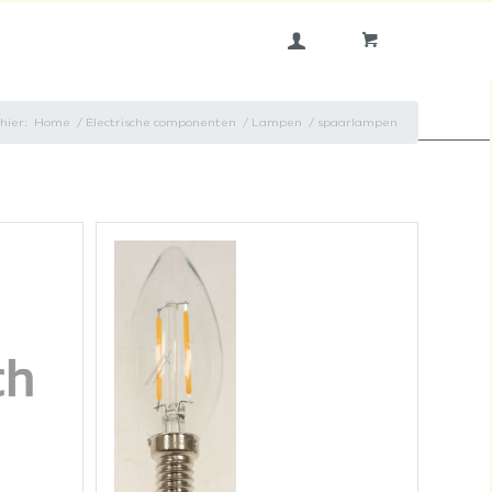
hier:
Home
/
Electrische componenten
/
Lampen
/
spaarlampen