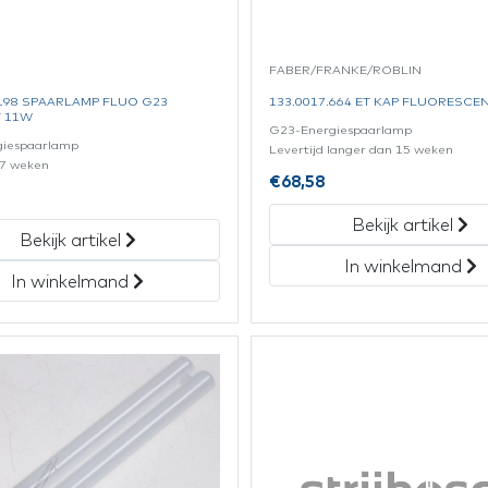
FABER/FRANKE/ROBLIN
.198 SPAARLAMP FLUO G23
133.0017.664 ET KAP FLUORESCE
 11W
G23-Energiespaarlamp
giespaarlamp
Levertijd langer dan 15 weken
± 7 weken
€
68,58
1
Bekijk artikel
Bekijk artikel
In winkelmand
In winkelmand