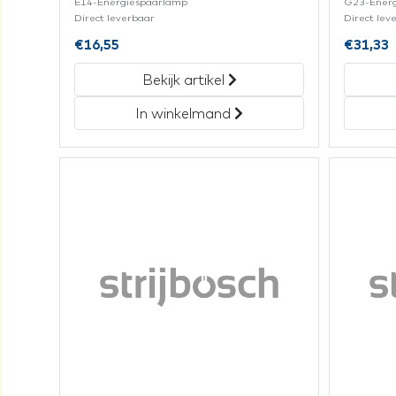
E14-Energiespaarlamp
G23-Ener
Direct leverbaar
Direct lev
€
16,55
€
31,33
Bekijk artikel
In winkelmand