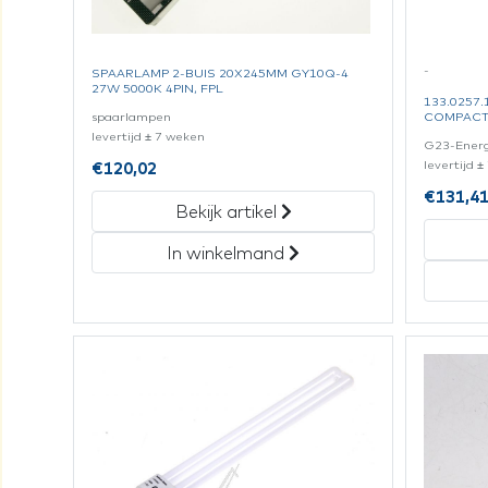
-
SPAARLAMP 2-BUIS 20X245MM GY10Q-4
27W 5000K 4PIN, FPL
133.0257
spaarlampen
COMPACT
levertijd ± 7 weken
G23-Ener
levertijd 
€
120,02
€
131,4
Bekijk artikel
In winkelmand