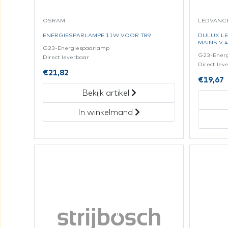
OSRAM
LEDVANC
ENERGIESPARLAMPE 11W VOOR T89
DULUX LE
MAINS V 
G23-Energiespaarlamp
G23-Ener
Direct leverbaar
Direct lev
€
21,82
€
19,67
Bekijk artikel
In winkelmand