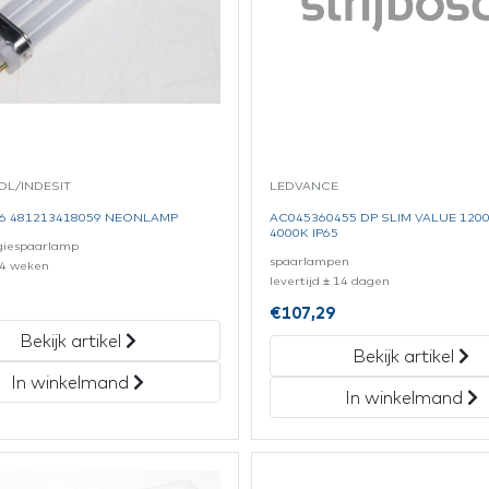
L/INDESIT
LEDVANCE
6 481213418059 NEONLAMP
AC045360455 DP SLIM VALUE 120
4000K IP65
giespaarlamp
spaarlampen
± 4 weken
levertijd ± 14 dagen
€
107,29
Bekijk artikel
Bekijk artikel
In winkelmand
In winkelmand