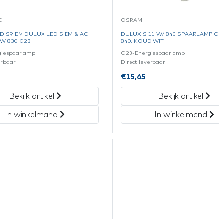
E
OSRAM
D S9 EM DULUX LED S EM & AC
DULUX S 11 W/ 840 SPAARLAMP G
4W 830 G23
840, KOUD WIT
giespaarlamp
G23-Energiespaarlamp
erbaar
Direct leverbaar
€
15,65
Bekijk artikel
Bekijk artikel
In winkelmand
In winkelmand