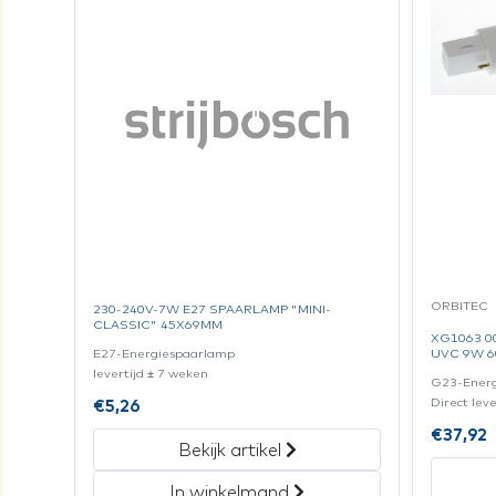
ORBITEC
230-240V-7W E27 SPAARLAMP "MINI-
CLASSIC" 45X69MM
XG1063 0
E27-Energiespaarlamp
UVC 9W 6
levertijd ± 7 weken
G23-Ener
Direct lev
€
5,26
€
37,92
Bekijk artikel
In winkelmand