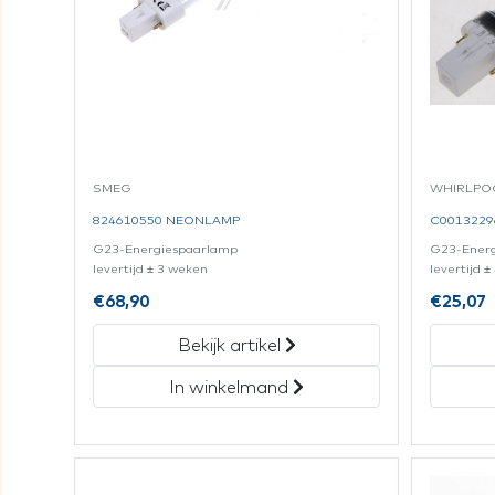
SMEG
WHIRLPOO
824610550 NEONLAMP
C0013229
G23-Energiespaarlamp
G23-Ener
levertijd ± 3 weken
levertijd 
€
68,90
€
25,07
Bekijk artikel
In winkelmand