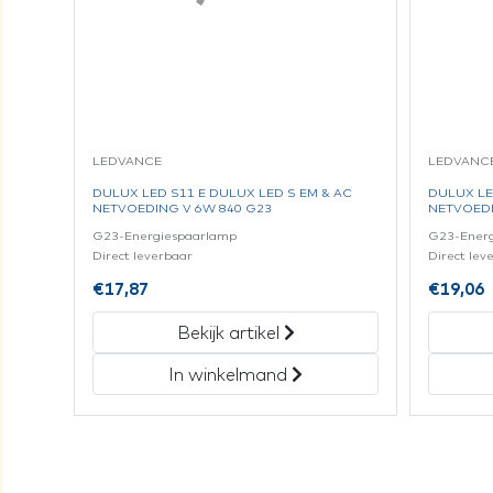
LEDVANCE
LEDVANC
DULUX LED S11 E DULUX LED S EM & AC
DULUX LE
NETVOEDING V 6W 840 G23
NETVOEDI
G23-Energiespaarlamp
G23-Ener
Direct leverbaar
Direct lev
€
17,87
€
19,06
Bekijk artikel
In winkelmand