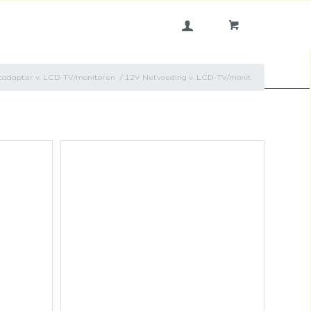
tadapter v. LCD-TV/monitoren
/
12V Netvoeding v. LCD-TV/monit