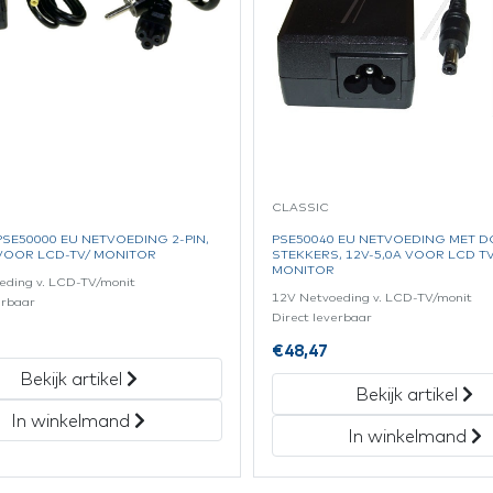
CLASSIC
 PSE50000 EU NETVOEDING 2-PIN,
PSE50040 EU NETVOEDING MET D
 VOOR LCD-TV/ MONITOR
STEKKERS, 12V-5,0A VOOR LCD TV
MONITOR
eding v. LCD-TV/monit
12V Netvoeding v. LCD-TV/monit
erbaar
Direct leverbaar
€
48,47
Bekijk artikel
Bekijk artikel
In winkelmand
In winkelmand