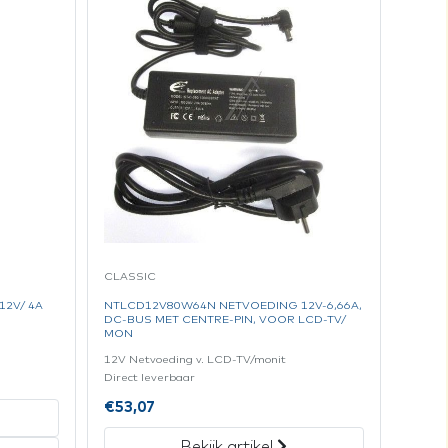
CLASSIC
12V/ 4A
NTLCD12V80W64N NETVOEDING 12V-6,66A,
DC-BUS MET CENTRE-PIN, VOOR LCD-TV/
MON
12V Netvoeding v. LCD-TV/monit
Direct leverbaar
€
53,07
Bekijk artikel