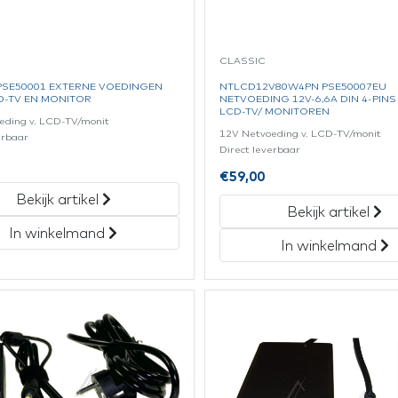
CLASSIC
 PSE50001 EXTERNE VOEDINGEN
NTLCD12V80W4PN PSE50007EU
D-TV EN MONITOR
NETVOEDING 12V-6,6A DIN 4-PIN
LCD-TV/ MONITOREN
eding v. LCD-TV/monit
12V Netvoeding v. LCD-TV/monit
erbaar
Direct leverbaar
€
59,00
Bekijk artikel
Bekijk artikel
In winkelmand
In winkelmand