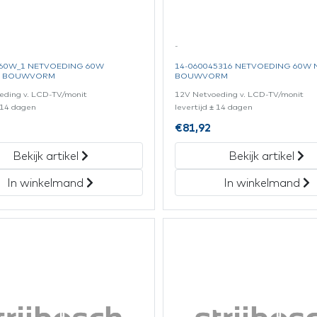
-
 60W_1 NETVOEDING 60W
14-060045316 NETVOEDING 60W
E BOUWVORM
BOUWVORM
eding v. LCD-TV/monit
12V Netvoeding v. LCD-TV/monit
± 14 dagen
levertijd ± 14 dagen
€
81,92
Bekijk artikel
Bekijk artikel
In winkelmand
In winkelmand