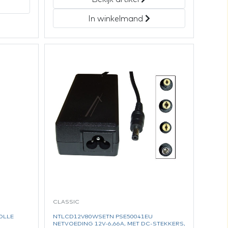
In winkelmand
CLASSIC
OLLE
NTLCD12V80WSETN PSE50041EU
NETVOEDING 12V-6,66A, MET DC-STEKKERS,