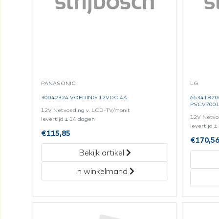
PANASONIC
LG
30042324 VOEDING 12VDC 4A
6634TBZ0
PSCV7001
12V Netvoeding v. LCD-TV/monit
12V Netvo
levertijd ± 14 dagen
levertijd 
€
115,85
€
170,5
Bekijk artikel
In winkelmand