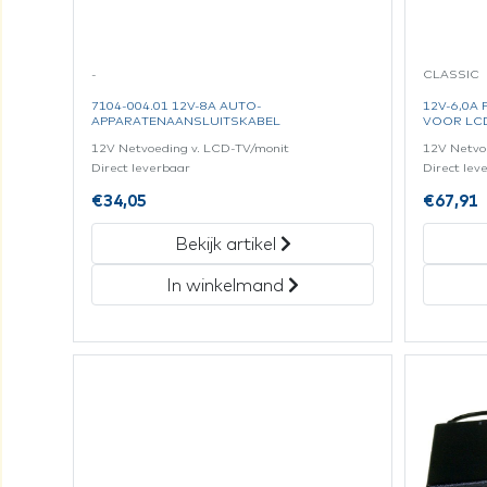
-
CLASSIC
7104-004.01 12V-8A AUTO-
12V-6,0A
APPARATENAANSLUITSKABEL
VOOR LC
12V Netvoeding v. LCD-TV/monit
12V Netvo
Direct leverbaar
Direct lev
€
34,05
€
67,91
Bekijk artikel
In winkelmand