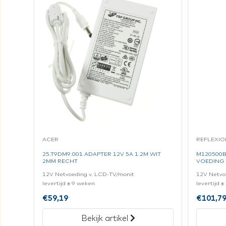
ACER
REFLEXIO
25.T9DM9.001 ADAPTER 12V 5A 1.2M WIT
M120500B
2MM RECHT
VOEDING 
12V Netvoeding v. LCD-TV/monit
12V Netvo
levertijd ± 9 weken
levertijd 
€
59,19
€
101,7
Bekijk artikel