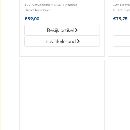
12V Netvoeding v. LCD-TV/monit
12V Netvo
Direct leverbaar
Direct lev
€
59,00
€
79,75
Bekijk artikel
In winkelmand