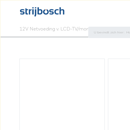
12V Netvoeding v. LCD-TV/monit
U bevindt zich hier:
H