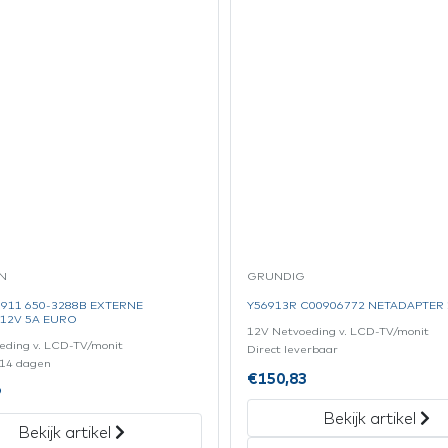
N
GRUNDIG
911 650-3288B EXTERNE
Y56913R C00906772 NETADAPTER 
12V 5A EURO
12V Netvoeding v. LCD-TV/monit
eding v. LCD-TV/monit
Direct leverbaar
± 14 dagen
€
150,83
9
Bekijk artikel
Bekijk artikel