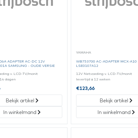
YAMAHA
06A ADAPTER AC-DC 12V
WB753700 AC-ADAPTER MCX-A10
01A SAMSUNG - OUDE VERSIE
LSE0107A12
eding v. LCD-TV/monit
12V Netvoeding v. LCD-TV/monit
± 14 dagen
levertijd ± 12 weken
6
€
123,66
Bekijk artikel
Bekijk artikel
In winkelmand
In winkelmand