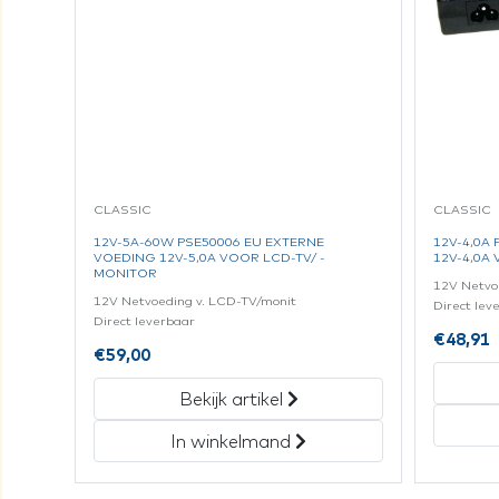
CLASSIC
CLASSIC
12V-5A-60W PSE50006 EU EXTERNE
12V-4,0A
VOEDING 12V-5,0A VOOR LCD-TV/ -
12V-4,0A
MONITOR
12V Netvo
12V Netvoeding v. LCD-TV/monit
Direct lev
Direct leverbaar
€
48,91
€
59,00
Bekijk artikel
In winkelmand