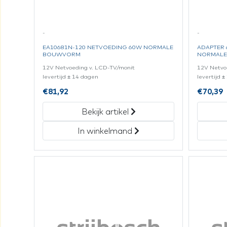
-
-
EA10681N-120 NETVOEDING 60W NORMALE
ADAPTER
BOUWVORM
NORMAL
12V Netvoeding v. LCD-TV/monit
12V Netvo
levertijd ± 14 dagen
levertijd 
€
81,92
€
70,39
Bekijk artikel
In winkelmand