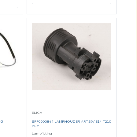
ELICA
NG
SPP0000844 LAMPHOUDER ART.39/ E14 T210
VLM
Lampfitting