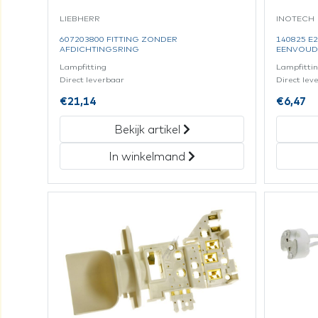
LIEBHERR
INOTECH
607203800 FITTING ZONDER
140825 E
AFDICHTINGSRING
EENVOUD
Lampfitting
Lampfitti
Direct leverbaar
Direct lev
€
21,14
€
6,47
Bekijk artikel
In winkelmand