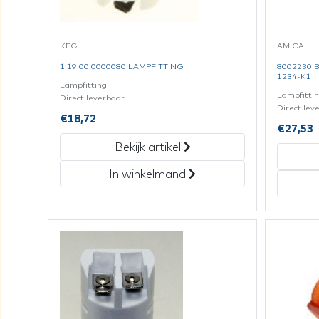
KEG
AMICA
1.19.00.0000080 LAMPFITTING
8002230 
1234-K1
Lampfitting
Lampfitti
Direct leverbaar
Direct lev
€
18,72
€
27,53
Bekijk artikel
In winkelmand