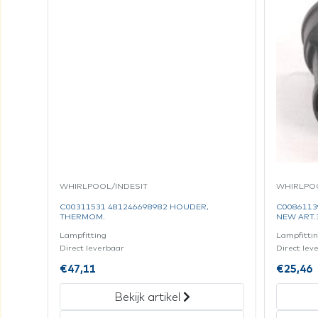
WHIRLPOOL/INDESIT
WHIRLPOO
C00311531 481246698982 HOUDER,
C0086113
THERMOM.
NEW ART.3
Lampfitting
Lampfitti
Direct leverbaar
Direct lev
€
47,11
€
25,46
Bekijk artikel