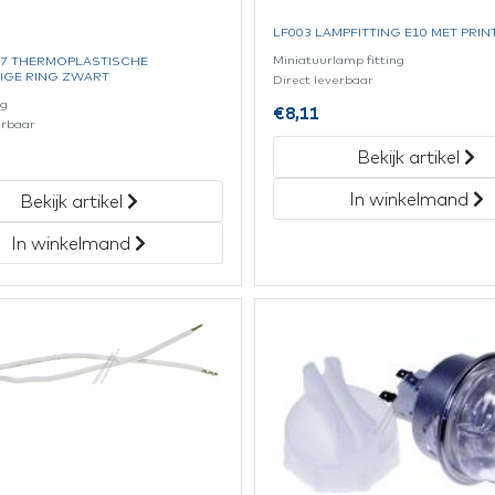
LF003 LAMPFITTING E10 MET PRI
Miniatuurlamp fitting
27 THERMOPLASTISCHE
IGE RING ZWART
Direct leverbaar
ng
€
8,11
erbaar
Bekijk artikel
In winkelmand
Bekijk artikel
In winkelmand