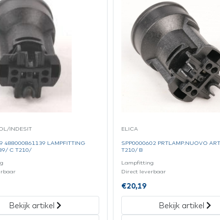
L/INDESIT
ELICA
9 488000861139 LAMPFITTING
SPP0000602 PRTLAMP.NUOVO ART.
9/ C T210/
T210/ B
ng
Lampfitting
erbaar
Direct leverbaar
€
20,19
Bekijk artikel
Bekijk artikel