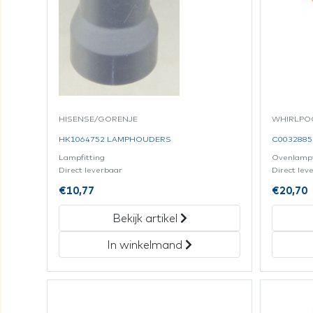
HISENSE/GORENJE
WHIRLPOO
HK1064752 LAMPHOUDERS
C0032885
Lampfitting
Ovenlampf
Direct leverbaar
Direct lev
€
10,77
€
20,70
Bekijk artikel
In winkelmand