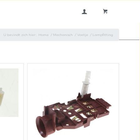
U bevindt zich hier:
Home
/
Mechanisch
/
Voetje
/
Lampfitting