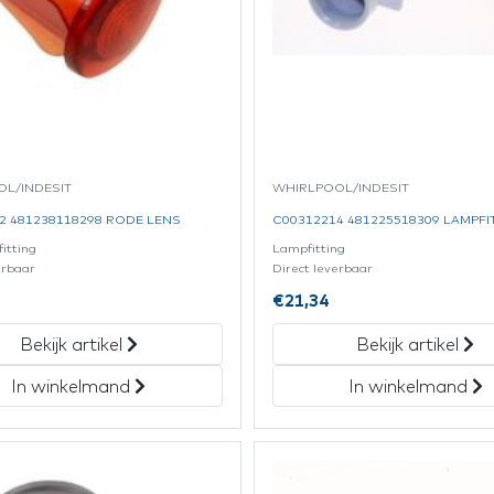
L/INDESIT
WHIRLPOOL/INDESIT
2 481238118298 RODE LENS
C00312214 481225518309 LAMPFI
itting
Lampfitting
erbaar
Direct leverbaar
€
21,34
Bekijk artikel
Bekijk artikel
In winkelmand
In winkelmand