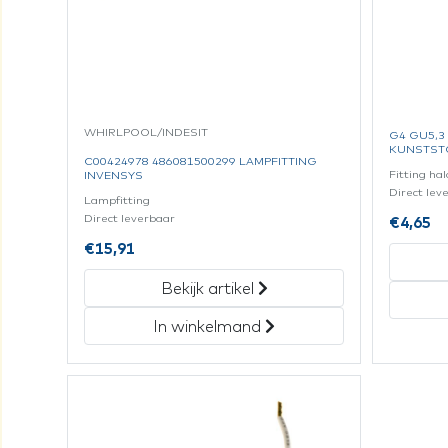
WHIRLPOOL/INDESIT
G4 GU5,3
KUNSTST
C00424978 486081500299 LAMPFITTING
Fitting h
INVENSYS
Direct lev
Lampfitting
Direct leverbaar
€
4,65
€
15,91
Bekijk artikel
In winkelmand