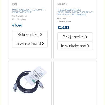
COM
LOGILINK
PATCHKABEL CAT7, RJ45, U/ FTP,
FPSLC05 LWL SIMPLEX
ZWART, 0,25M, SLIM
PATCHKABEL, OS2 SM G.657.A2, LC/
APC-LC/ APC, 5M GLASVEZEL
Cat 7 patchkabel
Utp-Kabel
Direct leverbaar
Direct leverbaar
€
6,46
€
16,53
Bekijk artikel
Bekijk artikel
In winkelmand
In winkelmand