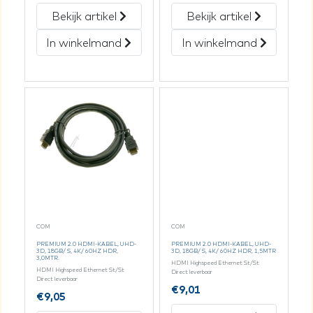
Bekijk artikel
Bekijk artikel
In winkelmand
In winkelmand
COM
COM
PREMIUM 2.0 HDMI-KABEL, UHD-
PREMIUM 2.0 HDMI-KABEL, UHD-
3D, 18GB/ S, 4K/ 60HZ HDR,
3D, 18GB/ S, 4K/ 60HZ HDR, 1,5MTR
3,0MTR.
HDMI Highspeed Ethernet St/St
HDMI Highspeed Ethernet St/St
Direct leverbaar
Direct leverbaar
€
9,01
€
9,05