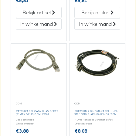
€
5,81
€
5,81
Bekijk artikel
Bekijk artikel
In winkelmand
In winkelmand
COM
COM
PATCHKABEL CAT6, RJ45, S/ FTP
PREMIUM 2.0 HDMI-KABEL, UHD-
(PIMF), GRIJS, 0,5M, LSOH
3D, 18GB/ S, 4K/ 60HZ HDR, 2,0M
Cat 6 patchkabel
HDMI Highspeed Ethernet St/St
Direct leverbaar
Direct leverbaar
€
3,88
€
8,08