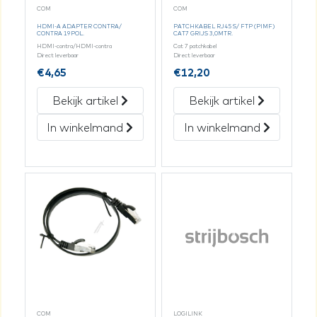
COM
COM
HDMI-A ADAPTER CONTRA/
PATCHKABEL RJ45 S/ FTP (PIMF)
CONTRA 19POL.
CAT7 GRIJS 3,0MTR.
HDMI-contra/HDMI-contra
Cat 7 patchkabel
Direct leverbaar
Direct leverbaar
€
4,65
€
12,20
Bekijk artikel
Bekijk artikel
In winkelmand
In winkelmand
COM
LOGILINK