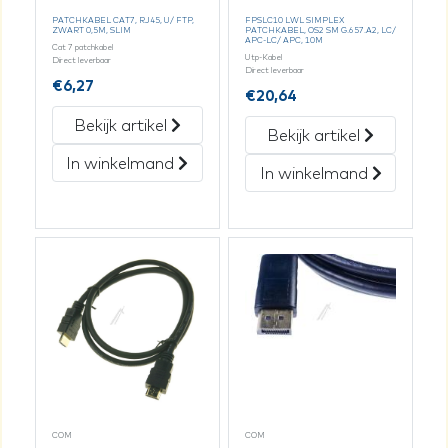
PATCHKABEL CAT7, RJ45, U/ FTP,
FPSLC10 LWL SIMPLEX
ZWART 0,5M, SLIM
PATCHKABEL, OS2 SM G.657.A2, LC/
APC-LC/ APC, 10M
Cat 7 patchkabel
Utp-Kabel
Direct leverbaar
Direct leverbaar
€
6,27
€
20,64
Bekijk artikel
Bekijk artikel
In winkelmand
In winkelmand
COM
COM