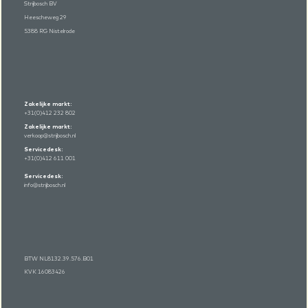
Strijbosch BV
Heescheweg 29
5388 RG Nistelrode
Zakelijke markt:
+31(0)412 232 802
Zakelijke markt:
verkoop@strijbosch.nl
Servicedesk:
+31(0)412 611 001
Servicedesk:
info@strijbosch.nl
BTW NL8132.39.576.B01
KVK 16083426