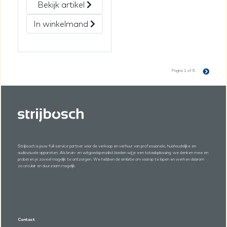
Bekijk artikel
In winkelmand
Pagina 1 of 8
Strijbosch is jouw full-service partner voor de verkoop en verhuur van professionele, huishoudelijke en
audiovisuele apparaten. Als bruin- en witgoedspecialist bieden wij je een totaaloplossing: we denken mee en
proberen je zoveel mogelijk te ontzorgen. We hebben de ambitie om voorop te lopen en werken daarom
zo circulair en duurzaam mogelijk.
Contact