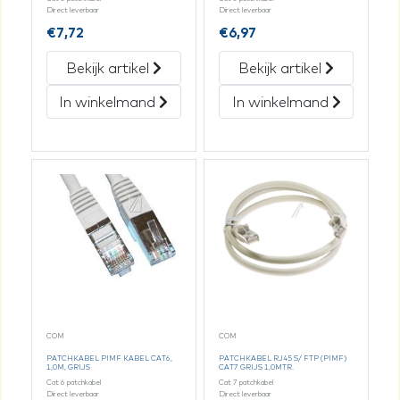
Direct leverbaar
Direct leverbaar
€
7,72
€
6,97
Bekijk artikel
Bekijk artikel
In winkelmand
In winkelmand
COM
COM
PATCHKABEL PIMF KABEL CAT6,
PATCHKABEL RJ45 S/ FTP (PIMF)
1,0M, GRIJS
CAT7 GRIJS 1,0MTR.
Cat 6 patchkabel
Cat 7 patchkabel
Direct leverbaar
Direct leverbaar