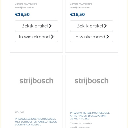
Camera muurhouders
Camera muurhouders
levertijd ± 4 weken
levertijd ± 4 weken
€
18,50
€
18,50
Bekijk artikel
Bekijk artikel
In winkelmand
In winkelmand
DAHUA
PFB204W MURAL MUURBEUGEL,
AFMETINGEN 160X122X76MM
GEWICHT 0.5KG
PFB302S 10320037 MUURBEUGEL
MET SCHROEF EN AANSLUITDOOS
Camera muurhouders
VOOR PFA1X KOEPEL
levertijd ± 4 weken