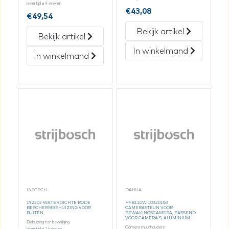
levertijd ± 4 weken
€
43,08
€
49,54
Bekijk artikel
Bekijk artikel
In winkelmand
In winkelmand
INOTECH
DAHUA
192303 WATERDICHTE RODE
PFB110W 10320183
BESCHERMBEHUIZING VOOR
CAMERASTEUN VOOR
BUITEN
BEWAKINGSCAMERA, PASSEND
VOOR CAMERA S, ALUMINIUM
Behuizing ter beveiliging
Camera muurhouders
levertijd ± 14 dagen