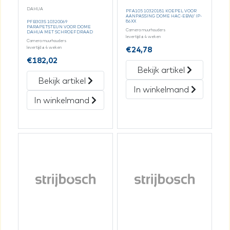
DAHUA
PFA105 10320181 KOEPEL VOOR
AANPASSING DOME HAC-EBW/ IP-
86XX
PFB303S 10320069
PARAPETSTEUN VOOR DOME
Camera muurhouders
DAHUA MET SCHROEFDRAAD
levertijd ± 4 weken
Camera muurhouders
€
24,78
levertijd ± 4 weken
€
182,02
Bekijk artikel
Bekijk artikel
In winkelmand
In winkelmand