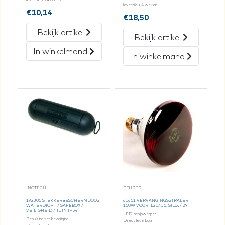
levertijd ± 4 weken
€
10,14
€
18,50
Bekijk artikel
Bekijk artikel
In winkelmand
In winkelmand
INOTECH
BEURER
192305 STEKKERBESCHERMDOOS
61651 VERVANGINGSSTRALER
WATERDICHT / SAFEBOX /
150W VOOR IL21/ 35, SIL16/ 29
VEILIGHEID / TUIN IP54
LED-schijnwerper
Behuizing ter beveiliging
Direct leverbaar