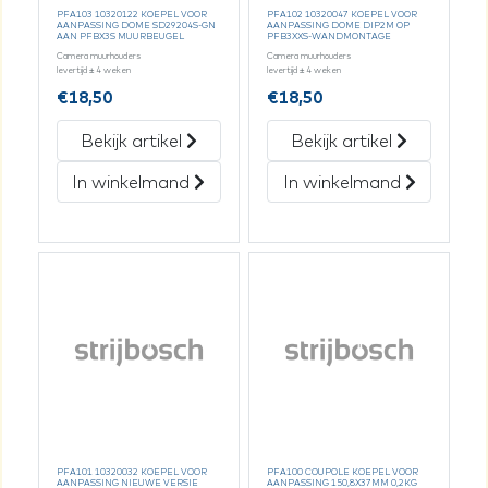
PFA103 10320122 KOEPEL VOOR
PFA102 10320047 KOEPEL VOOR
AANPASSING DOME SD29204S-GN
AANPASSING DOME DIP2M OP
AAN PFBX3S MUURBEUGEL
PFB3XXS-WANDMONTAGE
Camera muurhouders
Camera muurhouders
levertijd ± 4 weken
levertijd ± 4 weken
€
18,50
€
18,50
Bekijk artikel
Bekijk artikel
In winkelmand
In winkelmand
PFA101 10320032 KOEPEL VOOR
PFA100 COUPOLE KOEPEL VOOR
AANPASSING NIEUWE VERSIE
AANPASSING 150,8X37MM 0,2KG