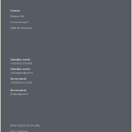
Contact
Strijbosch BV
Heescheweg 29
5388 RG Nistelrode
Zakelijke markt:
+31(0)412 232 802
Zakelijke markt:
verkoop@strijbosch.nl
Servicedesk:
+31(0)412 611 001
Servicedesk:
info@strijbosch.nl
BTW NL8132.39.576.B01
KVK 16083426