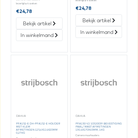
levertijd ± 4 weken
levertijd ± 4 weken
€
24,78
€
24,78
Bekijk artikel
Bekijk artikel
In winkelmand
In winkelmand
DAHUA
DAHUA
PFA152-E DH-PFA152-E HOUDER
PFA150-V2 10320039 BEVESTIGING
MET KLEM
PAAL/ MAST AFMETINGEN
AFMETINGEN:125,6X114X20MM
130,4X170X45MM, 1KG
0,27KG
Camera muurhouders