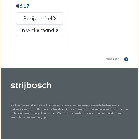
€
6,17
Bekijk artikel
In winkelmand
Pagina 1 of 4
Strijbosch is jouw full-service partner voor de verkoop en verhuur van professionele, huishoudelijke en
audiovisuele apparaten. Als bruin- en witgoedspecialist bieden wij je een totaaloplossing: we denken mee en
proberen je zoveel mogelijk te ontzorgen. We hebben de ambitie om voorop te lopen en werken daarom
zo circulair en duurzaam mogelijk.