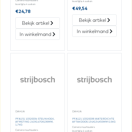
Camera muurhouders
levertijd ± 4 weken
levertijd ± 4 weken
€
49,54
€
24,78
Bekijk artikel
Bekijk artikel
In winkelmand
In winkelmand
DAHUA
DAHUA
PFA151 10320036 STEUNHOEK,
PFA121 10320038 WATERDICHTE
AFMETING: 243X1470X138MM,
AFTAKDOOS 134X134X55MM 0,5KG
1,7KG
Camera muurhouders
Camera muurhouders
levertijd ± 4 weken