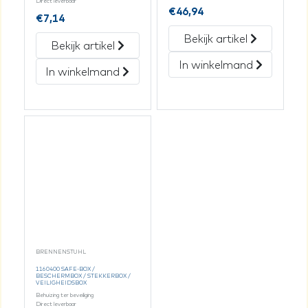
Direct leverbaar
€
46,94
€
7,14
Bekijk artikel
Bekijk artikel
In winkelmand
In winkelmand
BRENNENSTUHL
1160400 SAFE-BOX /
BESCHERMBOX / STEKKERBOX /
VEILIGHEIDSBOX
Behuizing ter beveiliging
Direct leverbaar