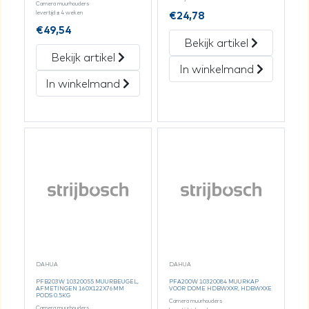
Camera muurhouders
€
24,78
levertijd ± 4 weken
€
49,54
Bekijk artikel
Bekijk artikel
In winkelmand
In winkelmand
DAHUA
DAHUA
PFB203W 10320055 MUURBEUGEL,
PFA200W 10320084 MUURKAP
AFMETINGEN 160X122X76MM
VOOR DOME HDBWXXR, HDBWXXE
PODS 0.5KG
Camera muurhouders
Camera muurhouders