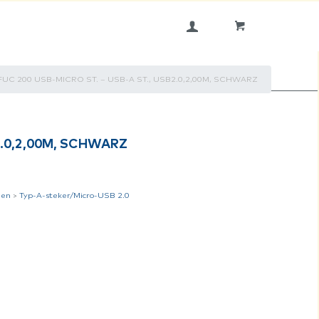
FUC 200 USB-MICRO ST. – USB-A ST., USB2.0,2,00M, SCHWARZ
2.0,2,00M, SCHWARZ
gen
>
Typ-A-steker/Micro-USB 2.0