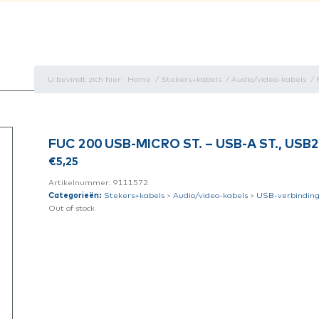
U bevindt zich hier:
Home
/
Stekers+kabels
/
Audio/video-kabels
/
FUC 200 USB-MICRO ST. – USB-A ST., USB
€
5,25
Artikelnummer:
9111572
Categorieën:
Stekers+kabels
>
Audio/video-kabels
>
USB-verbindin
Out of stock