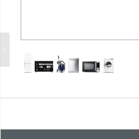
MICRO USB 2.0 B
STEKKER => USB 2.0
A STEKKER KABEL
WIT 1M