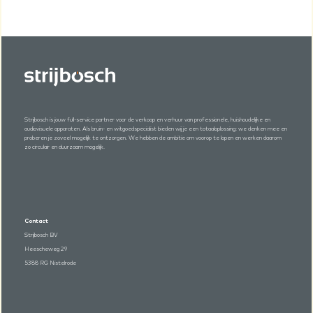
Strijbosch is jouw full-service partner voor de verkoop en verhuur van professionele, huishoudelijke en
audiovisuele apparaten. Als bruin- en witgoedspecialist bieden wij je een totaaloplossing: we denken mee en
proberen je zoveel mogelijk te ontzorgen. We hebben de ambitie om voorop te lopen en werken daarom
zo circulair en duurzaam mogelijk.
Contact
Strijbosch BV
Heescheweg 29
5388 RG Nistelrode