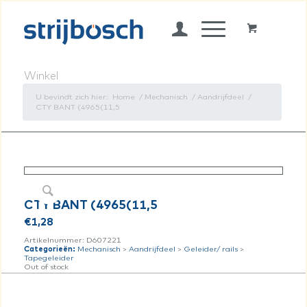
Winkel
U bevindt zich hier:
Home
/
Mechanisch
/
Aandrijfdeel
/
CTY BANT (4965(11,5
CTY BANT (4965(11,5
€
1,28
Artikelnummer:
D607221
Categorieën:
Mechanisch
>
Aandrijfdeel
>
Geleider/ rails
>
Tapegeleider
Out of stock