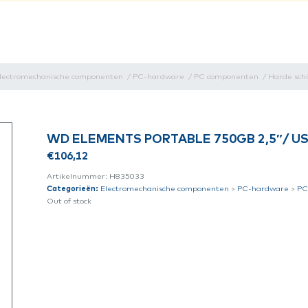
lectromechanische componenten
/
PC-hardware
/
PC componenten
/
Harde schi
WD ELEMENTS PORTABLE 750GB 2,5″/ US
€
106,12
Artikelnummer:
H835033
Categorieën:
Electromechanische componenten
>
PC-hardware
>
PC
Out of stock