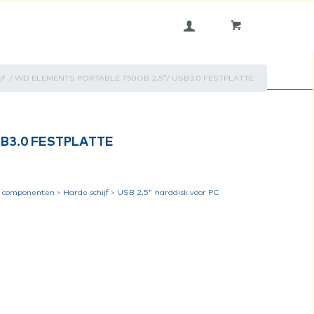
jf
/
WD ELEMENTS PORTABLE 750GB 2,5″/ USB3.0 FESTPLATTE
B3.0 FESTPLATTE
 componenten
>
Harde schijf
>
USB 2,5" harddisk voor PC