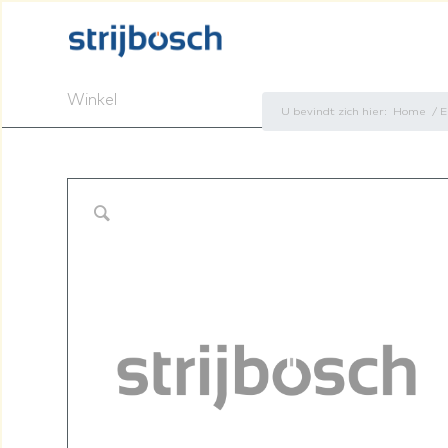
Winkel
U bevindt zich hier:
Home
/
E