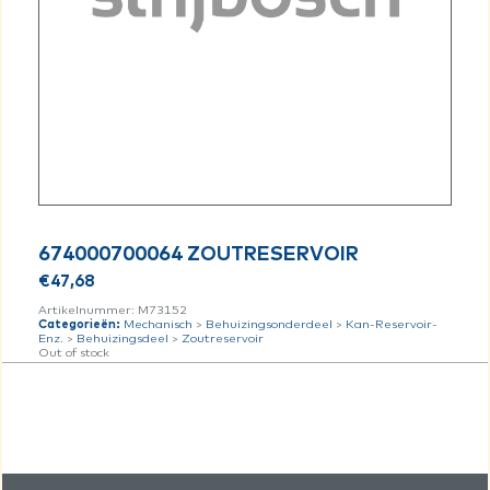
674000700064 ZOUTRESERVOIR
€
47,68
Artikelnummer:
M73152
Categorieën:
Mechanisch
>
Behuizingsonderdeel
>
Kan-Reservoir-
Enz.
>
Behuizingsdeel
>
Zoutreservoir
Out of stock