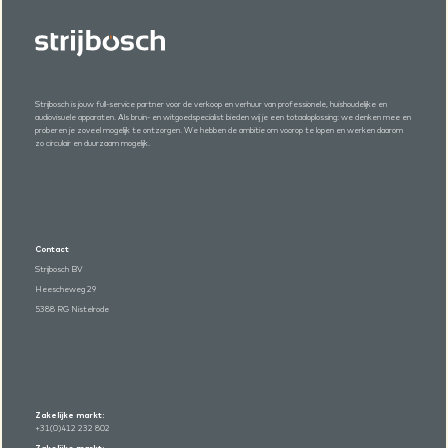
Strijbosch is jouw full-service partner voor de verkoop en verhuur van professionele, huishoudelijke en
audiovisuele apparaten. Als bruin- en witgoedspecialist bieden wij je een totaaloplossing: we denken mee en
proberen je zoveel mogelijk te ontzorgen. We hebben de ambitie om voorop te lopen en werken daarom
zo circulair en duurzaam mogelijk.
Contact
Strijbosch BV
Heescheweg 29
5388 RG Nistelrode
Zakelijke markt:
+31(0)412 232 802