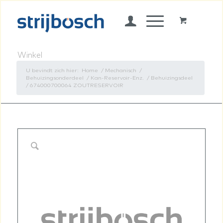
Winkel
U bevindt zich hier:
Home
/
Mechanisch
/
Behuizingsonderdeel
/
Kan-Reservoir-Enz.
/
Behuizingsdeel
/
674000700064 ZOUTRESERVOIR