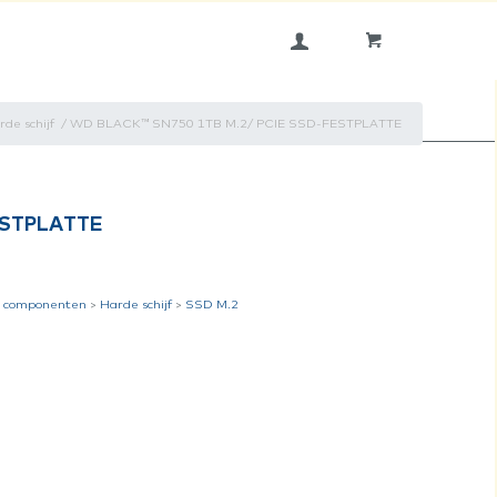
rde schijf
/
WD BLACK™ SN750 1TB M.2/ PCIE SSD-FESTPLATTE
ESTPLATTE
 componenten
>
Harde schijf
>
SSD M.2