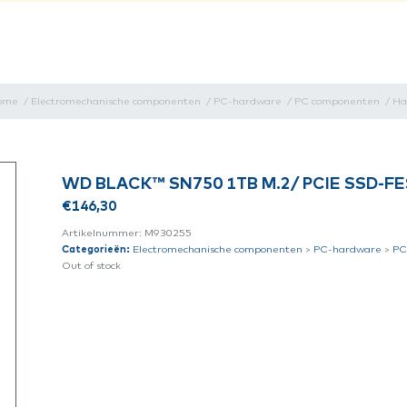
ome
/
Electromechanische componenten
/
PC-hardware
/
PC componenten
/
Ha
WD BLACK™ SN750 1TB M.2/ PCIE SSD-F
€
146,30
Artikelnummer:
M930255
Categorieën:
Electromechanische componenten
>
PC-hardware
>
PC
Out of stock