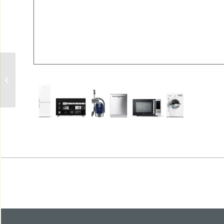
FILTER VOOR
CONDENSAATRESERVOIR
ALTERNATIEF VOOR BOSCH/
SIEMENS 00619697