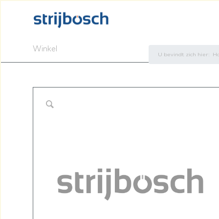
Winkel
U bevindt zich hier:
H